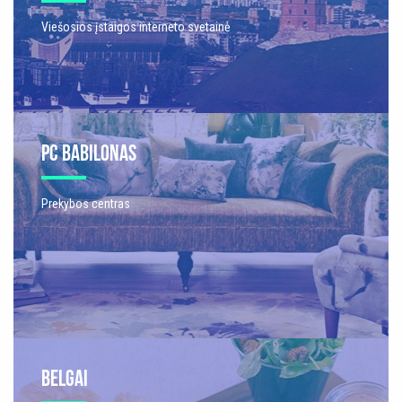
Viešosios įstaigos interneto svetainė
PC BABILONAS
Prekybos centras
BELGAI