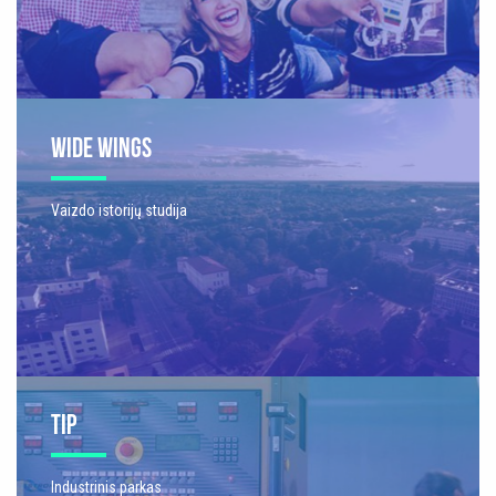
WIDE WINGS
Vaizdo istorijų studija
TIP
Industrinis parkas