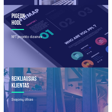
PIGEON
HODL
NFT projekto dizainas
REIKLIAUSIAS
KLIENTAS
Svajonių ofisas