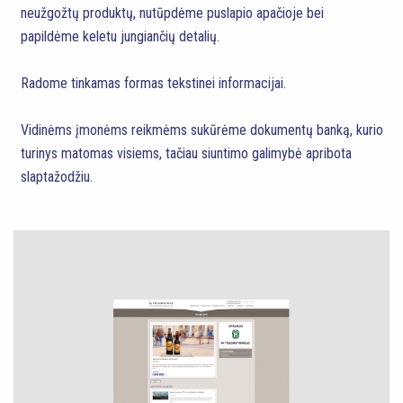
neužgožtų produktų, nutūpdėme puslapio apačioje bei
papildėme keletu jungiančių detalių.
Radome tinkamas formas tekstinei informacijai.
Vidinėms įmonėms reikmėms sukūrėme dokumentų banką, kurio
turinys matomas visiems, tačiau siuntimo galimybė apribota
slaptažodžiu.