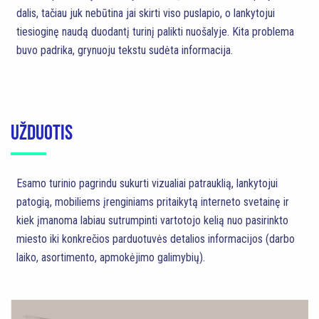
dalis, tačiau juk nebūtina jai skirti viso puslapio, o lankytojui
tiesioginę naudą duodantį turinį palikti nuošalyje. Kita problema
buvo padrika, grynuoju tekstu sudėta informacija.
UŽDUOTIS
Esamo turinio pagrindu sukurti vizualiai patrauklią, lankytojui
patogią, mobiliems įrenginiams pritaikytą interneto svetainę ir
kiek įmanoma labiau sutrumpinti vartotojo kelią nuo pasirinkto
miesto iki konkrečios parduotuvės detalios informacijos (darbo
laiko, asortimento, apmokėjimo galimybių).