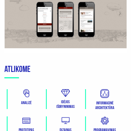
ATLIKOME
Idėjos
Analizė
Informacinė
išgryninimas
architektūra
Prototipas
Dizainas
Programavimas