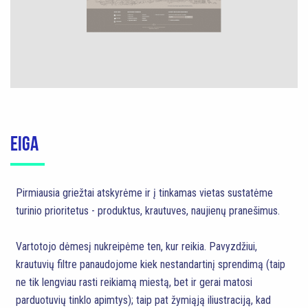
EIGA
Pirmiausia griežtai atskyrėme ir į tinkamas vietas sustatėme
turinio prioritetus - produktus, krautuves, naujienų pranešimus.
Vartotojo dėmesį nukreipėme ten, kur reikia. Pavyzdžiui,
krautuvių filtre panaudojome kiek nestandartinį sprendimą (taip
ne tik lengviau rasti reikiamą miestą, bet ir gerai matosi
parduotuvių tinklo apimtys); taip pat žymiąją iliustraciją, kad