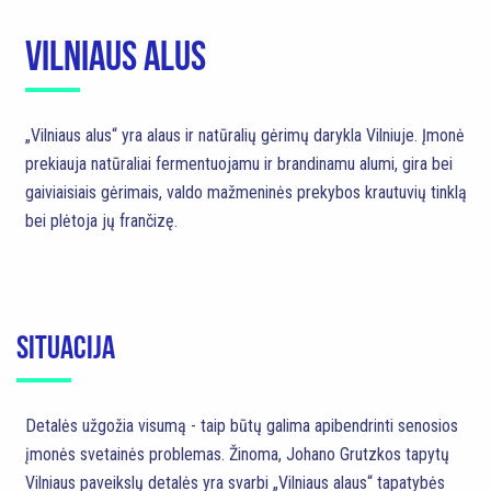
VILNIAUS ALUS
„Vilniaus alus“ yra alaus ir natūralių gėrimų darykla Vilniuje. Įmonė
prekiauja natūraliai fermentuojamu ir brandinamu alumi, gira bei
gaiviaisiais gėrimais, valdo mažmeninės prekybos krautuvių tinklą
bei plėtoja jų frančizę.
SITUACIJA
Detalės užgožia visumą - taip būtų galima apibendrinti senosios
įmonės svetainės problemas. Žinoma, Johano Grutzkos tapytų
Vilniaus paveikslų detalės yra svarbi „Vilniaus alaus“ tapatybės