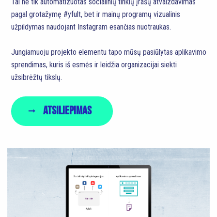
Tai ne tik automatizuotas socialinių tinklų įrašų atvaizdavimas
pagal grotažymę #yfult, bet ir mainų programų vizualinis
užpildymas naudojant Instagram esančias nuotraukas.
Jungiamuoju projekto elementu tapo mūsų pasiūlytas aplikavimo
sprendimas, kuris iš esmės ir leidžia organizacijai siekti
užsibrėžtų tikslų.
Atsiliepimas