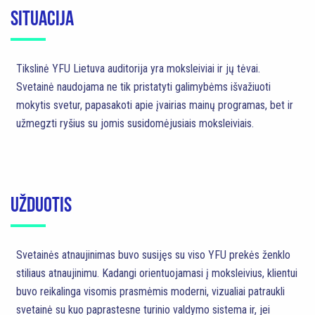
SITUACIJA
Tikslinė YFU Lietuva auditorija yra moksleiviai ir jų tėvai.
Svetainė naudojama ne tik pristatyti galimybėms išvažiuoti
mokytis svetur, papasakoti apie įvairias mainų programas, bet ir
užmegzti ryšius su jomis susidomėjusiais moksleiviais.
UŽDUOTIS
Svetainės atnaujinimas buvo susijęs su viso YFU prekės ženklo
stiliaus atnaujinimu. Kadangi orientuojamasi į moksleivius, klientui
buvo reikalinga visomis prasmėmis moderni, vizualiai patraukli
svetainė su kuo paprastesne turinio valdymo sistema ir, jei