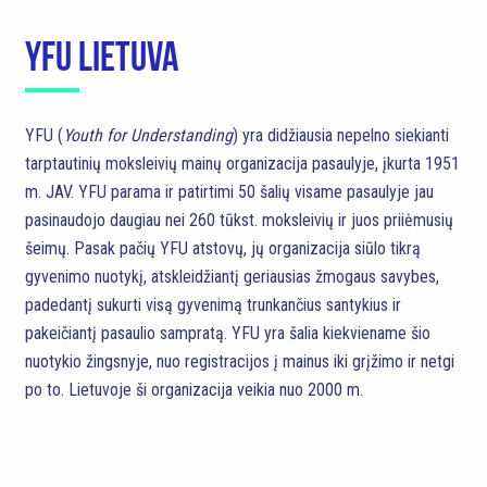
YFU LIETUVA
YFU (
Youth for Understanding
) yra didžiausia nepelno siekianti
tarptautinių moksleivių mainų organizacija pasaulyje, įkurta 1951
m. JAV. YFU parama ir patirtimi 50 šalių visame pasaulyje jau
pasinaudojo daugiau nei 260 tūkst. moksleivių ir juos priiėmusių
šeimų. Pasak pačių YFU atstovų, jų organizacija siūlo tikrą
gyvenimo nuotykį, atskleidžiantį geriausias žmogaus savybes,
padedantį sukurti visą gyvenimą trunkančius santykius ir
pakeičiantį pasaulio sampratą. YFU yra šalia kiekviename šio
nuotykio žingsnyje, nuo registracijos į mainus iki grįžimo ir netgi
po to. Lietuvoje ši organizacija veikia nuo 2000 m.