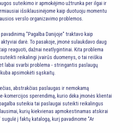
gos suteikimo ir apmokėjimo užtrunka per ilgai ir
irmiausiai išsiklausinėjome kaip duotuoju momentu
džiausios verslo organizavimo problemos.
pavadinimą "Pagalba Danijoje" traktavo kaip
ą aktyviai darė. To pasakoje, įmonė sulaukdavo daug
aip reaguoti, dažnai neatlygintinai. Kita problema
teikti reikalingi įvairūs duomenys, o tai reiškia
bet labai svarbi problema - stringantis paslaugų
kuba apsimokėti sąskaitų.
krečias, abstrakčias paslaugas ir nemokamą
-komercijos sperendimą, kurio dėka įmonės klientai
pagalba suteikia tai paslaugai suteikti reikalingus
lausimai, kurių kiekvienas apmokestinamas atskirai
 sugulė į faktų katalogą, kurį pavadinome "Ar