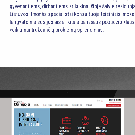
gyvenantiems, dirbantiems ar laikinai šioje šalyje reziduo
Lietuvos. Įmonės specialistai konsultuoja teisiniais, mokes
lengvatomis susijusiais ar kitais panašaus pobūdžio klausi
veiklumui trukdančių problemų sprendimas.