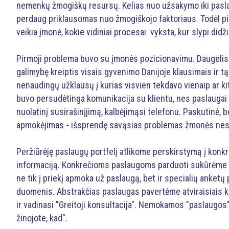
nemenkų žmogiškų resursų. Kelias nuo užsakymo iki paslau
perdaug priklausomas nuo žmogiškojo faktoriaus. Todėl p
veikia įmonė, kokie vidiniai procesai vyksta, kur slypi di
Pirmoji problema buvo su įmonės pozicionavimu. Daugelis 
galimybę kreiptis visais gyvenimo Danijoje klausimais ir t
nenaudingų užklausų į kurias visvien tekdavo vienaip ar kit
buvo persudėtinga komunikacija su klientu, nes paslaugai su
nuolatinį susirašinįjimą, kalbėjimąsi telefonu. Paskutinė, 
apmokėjimas - išsprendę savąsias problemas žmonės nes
Peržiūrėję paslaugų portfelį atlikome perskirstymą į kon
informaciją. Konkrečioms paslaugoms parduoti sukūrėme e
ne tik į priekį apmoka už paslaugą, bet ir specialių anketų 
duomenis. Abstrakčias paslaugas pavertėme atviraisiais k
ir vadinasi "Greitoji konsultacija". Nemokamos "paslaugos"
žinojote, kad".