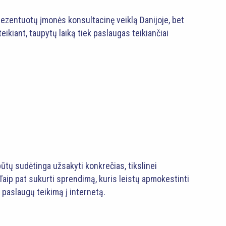
prezentuotų įmonės konsultacinę veiklą Danijoje, bet
eikiant, taupytų laiką tiek paslaugas teikiančiai
būtų sudėtinga užsakyti konkrečias, tikslinei
 Taip pat sukurti sprendimą, kuris leistų apmokestinti
 paslaugų teikimą į internetą.