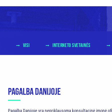
VISI
INTERNETO SVETAINĖS
PAGALBA DANIJOJE
Pagalba Danijoje yra nepriklausoma konsultacinė įmonė ofici